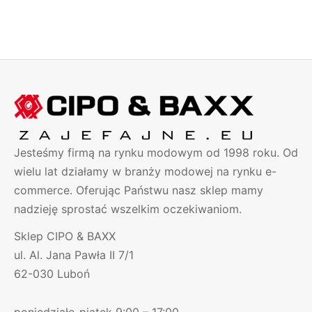
Pierwotna
Aktualna
Pierwotna
Aktualn
139.00
zł
79.00
zł
129.00
zł
99.00
zł
cena
cena
cena
cena
wynosiła:
wynosi:
wynosiła:
wynosi:
139.00 zł.
79.00 zł.
129.00 zł.
99.00 zł
Jesteśmy firmą na rynku modowym od 1998 roku. Od
wielu lat działamy w branży modowej na rynku e-
commerce. Oferując Państwu nasz sklep mamy
nadzieję sprostać wszelkim oczekiwaniom.
Sklep CIPO & BAXX
ul. Al. Jana Pawła II 7/1
62-030 Luboń
poniedziałe-piątek 9:00 – 17:00