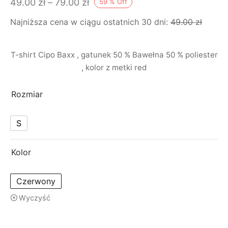
Zakres
49.00
zł
–
79.00
zł
59
%
Off
cen: od
Najniższa cena w ciągu ostatnich 30 dni:
49.00
zł
49.00 zł
do
T-shirt Cipo Baxx , gatunek 50 % Bawełna 50 % poliester
79.00 zł
, kolor z metki red
Rozmiar
S
Kolor
Czerwony
Wyczyść