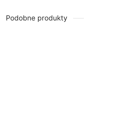
Podobne produkty
-
70
%
-
39
%
T-shirt Cipo Baxx Męski
T-shirt Cipo Baxx Męski
Lord of the Kingdom
Koszulka True King ct763
Black
Zakres
39.00
zł
–
79.00
zł