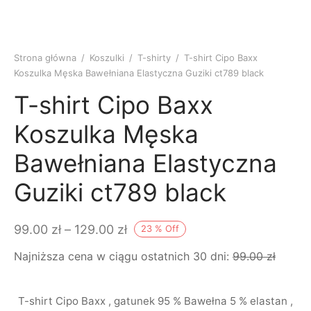
Strona główna
/
Koszulki
/
T-shirty
/
T-shirt Cipo Baxx
Koszulka Męska Bawełniana Elastyczna Guziki ct789 black
T-shirt Cipo Baxx
Koszulka Męska
Bawełniana Elastyczna
Guziki ct789 black
Zakres
99.00
zł
–
129.00
zł
23
%
Off
cen: od
Najniższa cena w ciągu ostatnich 30 dni:
99.00
zł
99.00 zł
do
T-shirt Cipo Baxx , gatunek 95 % Bawełna 5 % elastan ,