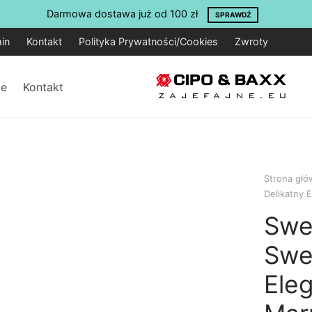
Darmowa dostawa już od 100 zł
SPRAWDŹ
in
Kontakt
Polityka Prywatności/Cookies
Zwroty
je
Kontakt
Strona gł
Delikatny
Swe
Swe
Ele