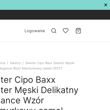
Logowanie
ówna
/
Swetry
/
Sweter Cipo Baxx Sweter Męski
 Elegance Wzór Marmurkowy camel CP277
ter Cipo Baxx
ter Męski Delikatny
gance Wzór