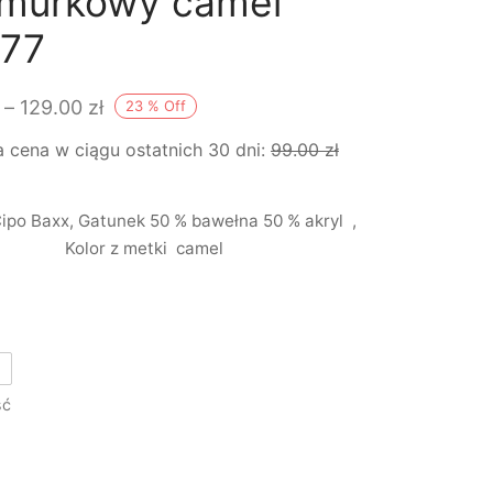
murkowy camel
77
Zakres
–
129.00
zł
23
%
Off
cen: od
a cena w ciągu ostatnich 30 dni:
99.00
zł
99.00 zł
do
ipo Baxx, Gatunek 50 % bawełna 50 % akryl ,
129.00 zł
Kolor z metki camel
ść