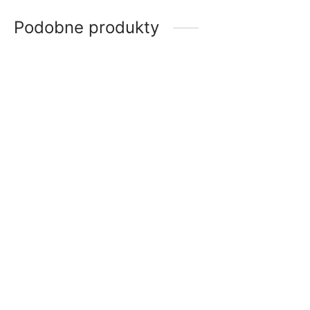
Podobne produkty
Pasek Męski Cipo Baxx
Pasek Męski Cipo Baxx
Skóra Naturalna Vintage
Skóra Vintage cg142
Metalowa Klamra CG171
89.00
zł
129.00
zł