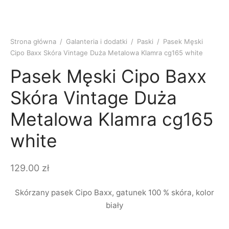
Strona główna
/
Galanteria i dodatki
/
Paski
/
Pasek Męski
Cipo Baxx Skóra Vintage Duża Metalowa Klamra cg165 white
Pasek Męski Cipo Baxx
Skóra Vintage Duża
Metalowa Klamra cg165
white
129.00
zł
Skórzany pasek Cipo Baxx, gatunek 100 % skóra, kolor
biały