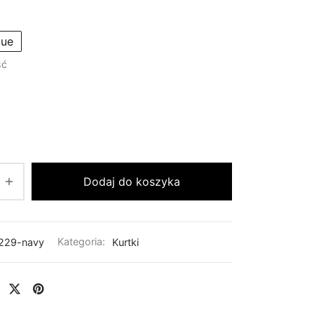
lue
ść
Dodaj do koszyka
229-navy
Kategoria:
Kurtki