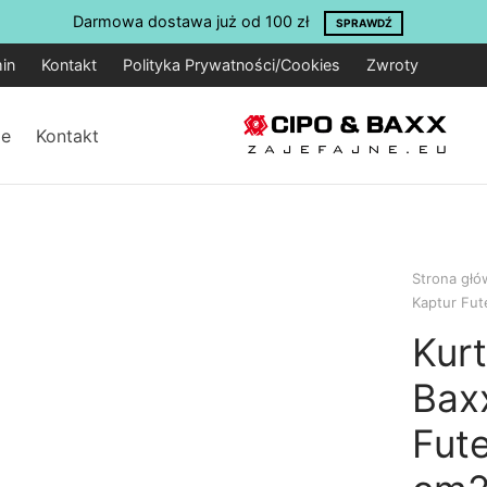
Darmowa dostawa już od 100 zł
SPRAWDŹ
in
Kontakt
Polityka Prywatności/Cookies
Zwroty
je
Kontakt
Strona gł
Kaptur Fu
Kurt
Bax
Fut