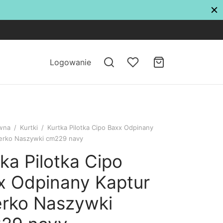
Logowanie
ówna
/
Kurtki
/
Kurtka Pilotka Cipo Baxx Odpinany
terko Naszywki cm229 navy
ka Pilotka Cipo
x Odpinany Kaptur
erko Naszywki