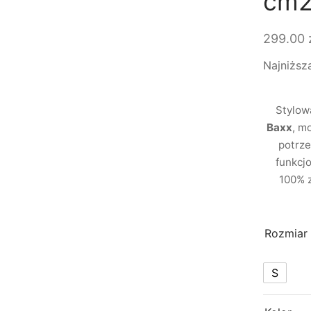
cm2
299.00
Najniższ
Stylow
Baxx
, m
potrze
funkcj
100% z
Rozmiar
S