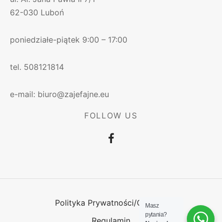
62-030 Luboń
poniedziałe-piątek 9:00 – 17:00
tel. 508121814
e-mail: biuro@zajefajne.eu
FOLLOW US
Polityka Prywatności/Cookies
Masz
pytania?
Regulamin