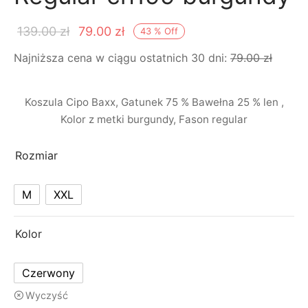
Pierwotna
Aktualna
139.00
zł
79.00
zł
43
%
Off
cena
cena
Najniższa cena w ciągu ostatnich 30 dni:
79.00
zł
wynosiła:
wynosi:
139.00 zł.
79.00 zł.
Koszula Cipo Baxx, Gatunek 75 % Bawełna 25 % len ,
Kolor z metki burgundy, Fason regular
Rozmiar
M
XXL
Kolor
Czerwony
Wyczyść