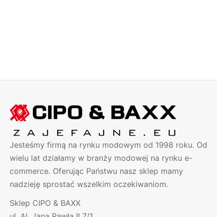
Koszula Taliowana Slimfit
Koszula Jeansowa Cipo
Elegance Flowers 8458
Baxx Przecierana
Taliowana Slim Skóra
Pierwotna
Aktualna
129.00
zł
99.00
zł
Gruba Nić ch129
cena
cena
Zakres
179.00
zł
–
229.00
zł
wynosiła:
wynosi:
cen: od
129.00 zł.
99.00 zł.
179.00 
do
229.00 
Jesteśmy firmą na rynku modowym od 1998 roku. Od
wielu lat działamy w branży modowej na rynku e-
commerce. Oferując Państwu nasz sklep mamy
nadzieję sprostać wszelkim oczekiwaniom.
Sklep CIPO & BAXX
ul. Al. Jana Pawła II 7/1